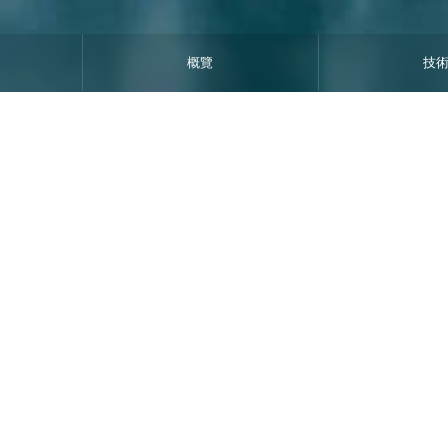
概覽
技
30K
+ t/a LCE
專案建設規模