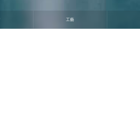
術
工藝
應用案例
10K
9
+ t/a LCE
專案運營規模
鋰回收